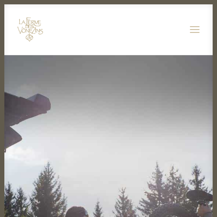
GALERIE
ESPRIT
RESTAURANT
CARTE
SUITES
ÉVASIONS
SÉMINAIRES
CADEAUX
RÉSERVER