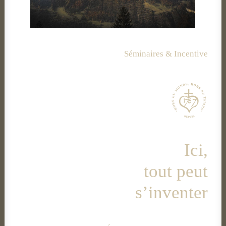
Séminaires & Incentive
Ici,
tout peut
s’inventer